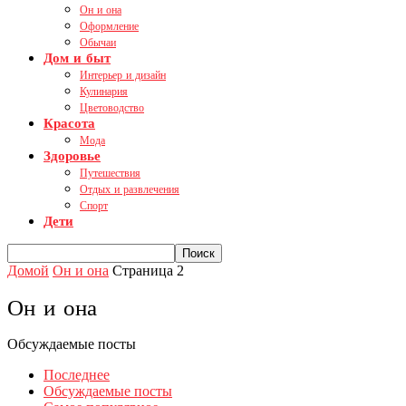
Он и она
Оформление
Обычаи
Дом и быт
Интерьер и дизайн
Кулинария
Цветоводство
Красота
Мода
Здоровье
Путешествия
Отдых и развлечения
Спорт
Дети
Домой
Он и она
Страница 2
Он и она
Обсуждаемые посты
Последнее
Обсуждаемые посты