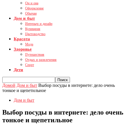
Он и она
Оформление
Обычаи
Дом и быт
Интерьер и дизайн
Кулинария
Цветоводство
Красота
Мода
Здоровье
Путешествия
Отдых и развлечения
Спорт
Дети
Домой
Дом и быт
Выбор посуды в интернете: дело очень
тонкое и щепетильное
Дом и быт
Выбор посуды в интернете: дело очень
тонкое и щепетильное