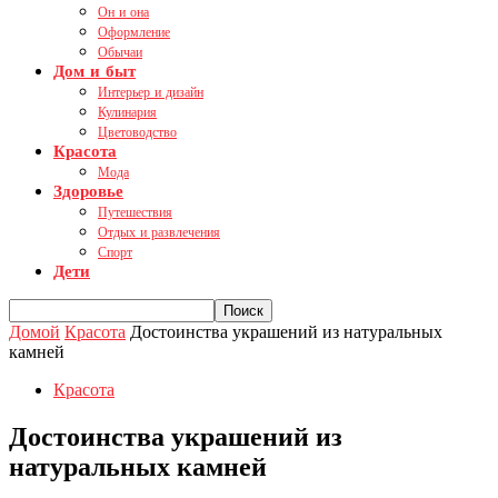
Он и она
Оформление
Обычаи
Дом и быт
Интерьер и дизайн
Кулинария
Цветоводство
Красота
Мода
Здоровье
Путешествия
Отдых и развлечения
Спорт
Дети
Домой
Красота
Достоинства украшений из натуральных
камней
Красота
Достоинства украшений из
натуральных камней