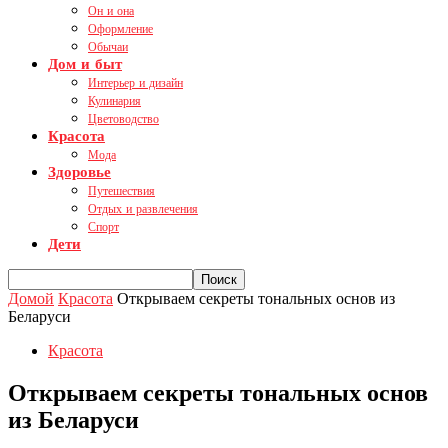
Он и она
Оформление
Обычаи
Дом и быт
Интерьер и дизайн
Кулинария
Цветоводство
Красота
Мода
Здоровье
Путешествия
Отдых и развлечения
Спорт
Дети
Домой
Красота
Открываем секреты тональных основ из
Беларуси
Красота
Открываем секреты тональных основ
из Беларуси