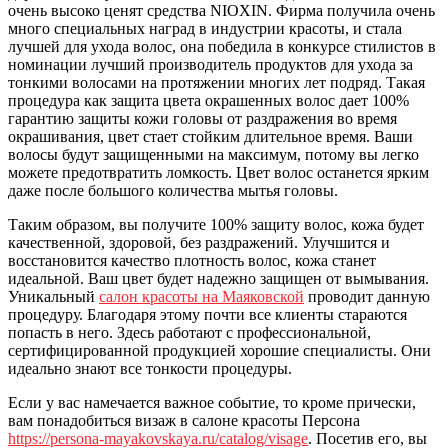
очень высоко ценят средства NIOXIN. Фирма получила очень
много специальных наград в индустрии красоты, и стала
лучшей для ухода волос, она победила в конкурсе стилистов в
номинации лучший производитель продуктов для ухода за
тонкими волосами на протяжении многих лет подряд. Такая
процедура как защита цвета окрашенных волос дает 100%
гарантию защиты кожи головы от раздражения во время
окрашивания, цвет стает стойким длительное время. Ваши
волосы будут защищенными на максимум, потому вы легко
можете предотвратить ломкость. Цвет волос останется ярким
даже после большого количества мытья головы.
Таким образом, вы получите 100% защиту волос, кожа будет
качественной, здоровой, без раздражений. Улучшится и
восстановится качество плотность волос, кожа станет
идеальной. Ваш цвет будет надежно защищен от вымывания.
Уникальный
салон красоты на Маяковской
проводит данную
процедуру. Благодаря этому почти все клиенты стараются
попасть в него. Здесь работают с профессиональной,
сертифицированной продукцией хорошие специалисты. Они
идеально знают все тонкости процедуры.
Если у вас намечается важное событие, то кроме прически,
вам понадобиться визаж в салоне красоты Персона
https://persona-mayakovskaya.ru/catalog/visage
. Посетив его, вы