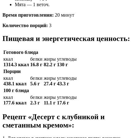
Мята — 1 веточ.
Время приготовления:
20 минут
Количество порций:
3
Пищевая и энергетическая ценность:
Готового блюда
ккал
белки
жиры
углеводы
1314.3 ккал
16.8 г
82.2 г
130 г
Порции
ккал
белки
жиры
углеводы
438.1 ккал
5.6 г
27.4 г
43.3 г
100 г блюда
ккал
белки
жиры
углеводы
177.6 ккал
2.3 г
11.1 г
17.6 г
Рецепт «Десерт с клубникой и
сметанным кремом»: