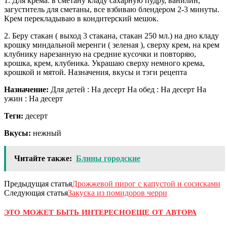
1. Для крема: в сметану кладу сахарную пудру, ванилин,
загуститель для сметаны, все взбиваю блендером 2-3 минуты.
Крем перекладываю в кондитерский мешок.
2. Беру стакан ( выход 3 стакана, стакан 250 мл.) на дно кладу
крошку миндальной меренги ( зеленая ), сверху крем, на крем
клубнику нарезанную на средние кусочки и повторяю,
крошка, крем, клубника. Украшаю сверху немного крема,
крошкой и мятой. Назначения, вкусы и тэги рецепта
Назначение:
Для детей : На десерт На обед : На десерт На
ужин : На десерт
Теги:
десерт
Вкусы:
нежный
Читайте также:
Блины городские
Предыдущая статья
Дрожжевой пирог с капустой и сосисками
Следующая статья
Закуска из помидоров черри
ЭТО МОЖЕТ БЫТЬ ИНТЕРЕСНО
ЕЩЕ ОТ АВТОРА