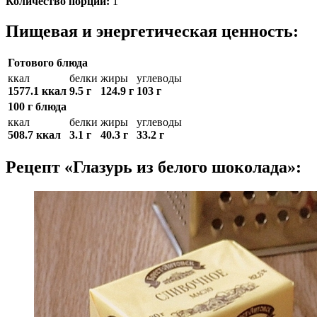
Количество порций:
1
Пищевая и энергетическая ценность:
Готового блюда
ккал
белки
жиры
углеводы
1577.1 ккал
9.5 г
124.9 г
103 г
100 г блюда
ккал
белки
жиры
углеводы
508.7 ккал
3.1 г
40.3 г
33.2 г
Рецепт «Глазурь из белого шоколада»: