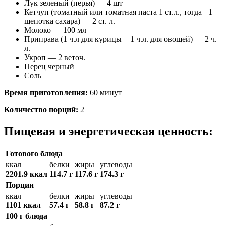
Лук зеленый (перья) — 4 шт
Кетчуп (томатный или томатная паста 1 ст.л., тогда +1
щепотка сахара) — 2 ст. л.
Молоко — 100 мл
Приправа (1 ч.л для курицы + 1 ч.л. для овощей) — 2 ч.
л.
Укроп — 2 веточ.
Перец черный
Соль
Время приготовления:
60 минут
Количество порций:
2
Пищевая и энергетическая ценность:
Готового блюда
ккал
белки
жиры
углеводы
2201.9 ккал
114.7 г
117.6 г
174.3 г
Порции
ккал
белки
жиры
углеводы
1101 ккал
57.4 г
58.8 г
87.2 г
100 г блюда