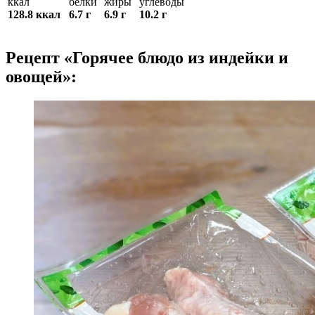
ккал
белки
жиры
углеводы
128.8 ккал
6.7 г
6.9 г
10.2 г
Рецепт «Горячее блюдо из индейки и
овощей»: