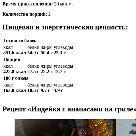
Время приготовления:
20 минут
Количество порций:
2
Пищевая и энергетическая ценность:
Готового блюда
ккал
белки
жиры
углеводы
851.6 ккал
54.9 г
50.4 г
25.3 г
Порции
ккал
белки
жиры
углеводы
425.8 ккал
27.5 г
25.2 г
12.7 г
100 г блюда
ккал
белки
жиры
углеводы
163.8 ккал
10.6 г
9.7 г
4.9 г
Рецепт «Индейка с ананасами на гриле»