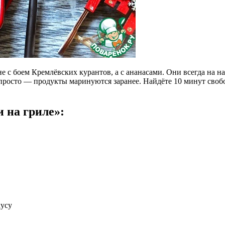
е с боем Кремлёвских курантов, а с ананасами. Они всегда на н
росто — продукты маринуются заранее. Найдёте 10 минут свобод
 на гриле»:
кусу