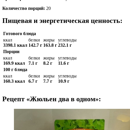
Количество порций:
20
Пищевая и энергетическая ценность:
Готового блюда
ккал
белки
жиры
углеводы
3398.1 ккал
142.7 г
163.8 г
232.1 г
Порции
ккал
белки
жиры
углеводы
169.9 ккал
7.1 г
8.2 г
11.6 г
100 г блюда
ккал
белки
жиры
углеводы
160.3 ккал
6.7 г
7.7 г
10.9 г
Рецепт «Жюльен два в одном»: