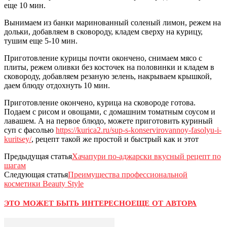
еще 10 мин.
Вынимаем из банки маринованный соленый лимон, режем на
дольки, добавляем в сковороду, кладем сверху на курицу,
тушим еще 5-10 мин.
Приготовление курицы почти окончено, снимаем мясо с
плиты, режем оливки без косточек на половинки и кладем в
сковороду, добавляем резаную зелень, накрываем крышкой,
даем блюду отдохнуть 10 мин.
Приготовление окончено, курица на сковороде готова.
Подаем с рисом и овощами, с домашним томатным соусом и
лавашем. А на первое блюдо, можете приготовить куриный
суп с фасолью
https://kurica2.ru/sup-s-konservirovannoy-fasolyu-i-
kuritsey/
, рецепт такой же простой и быстрый как и этот
Предыдущая статья
Хачапури по-аджарски вкусный рецепт по
шагам
Следующая статья
Преимущества профессиональной
косметики Beauty Style
ЭТО МОЖЕТ БЫТЬ ИНТЕРЕСНО
ЕЩЕ ОТ АВТОРА