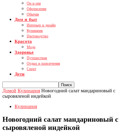
Он и она
Оформление
Обычаи
Дом и быт
Интерьер и дизайн
Кулинария
Цветоводство
Красота
Мода
Здоровье
Путешествия
Отдых и развлечения
Спорт
Дети
Домой
Кулинария
Новогодний салат мандариновый с
сыровяленой индейкой
Кулинария
Новогодний салат мандариновый с
сыровяленой индейкой