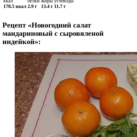
ккал
белки
жиры
углеводы
178.5 ккал
2.9 г
13.4 г
11.7 г
Рецепт «Новогодний салат
мандариновый с сыровяленой
индейкой»: