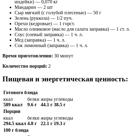
индейки) — 0,070 кг
Мандарин — 2 шт
Сыр мягкий (с голубой плесенью) — 50 г
Зелень (руккола) — 1/2 пуч.
Орехи (кедровые) — 1 горст.
Масло оливковое (масло для салата заправка) — 1 ст. л.
Соус (соевый заправка) — 1 ч. л.
Мед (заправка) — 1 ч. л.
Сок лимонный (заправка) — 1 ч. л.
Время приготовления:
30 минут
Количество порций:
2
Пищевая и энергетическая ценность:
Готового блюда
ккал
белки
жиры
углеводы
589 ккал
9.6 г
44.1 г
38.5 г
Порции
ккал
белки
жиры
углеводы
294.5 ккал
4.8 г
22.1 г
19.3 г
100 г блюда