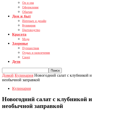
Он и она
Оформление
Обычаи
Дом и быт
Интерьер и дизайн
Кулинария
Цветоводство
Красота
Мода
Здоровье
Путешествия
Отдых и развлечения
Спорт
Дети
Домой
Кулинария
Новогодний салат с клубникой и
необычной заправкой
Кулинария
Новогодний салат с клубникой и
необычной заправкой