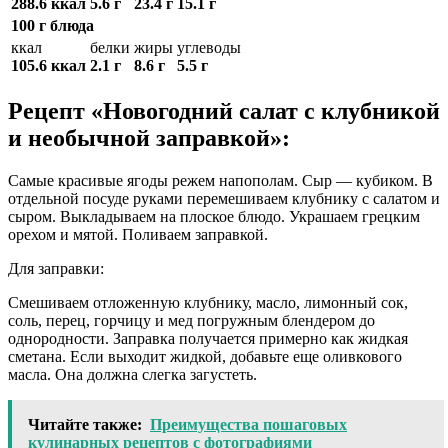
288.6 ккал
5.6 г
23.4 г
15.1 г
100 г блюда
ккал
белки
жиры
углеводы
105.6 ккал
2.1 г
8.6 г
5.5 г
Рецепт «Новогодний салат с клубникой
и необычной заправкой»:
Самые красивые ягоды режем напополам. Сыр — кубиком. В
отдельной посуде руками перемешиваем клубнику с салатом и
сыром. Выкладываем на плоское блюдо. Украшаем грецким
орехом и мятой. Поливаем заправкой.
Для заправки:
Смешиваем отложенную клубнику, масло, лимонный сок,
соль, перец, горчицу и мед погружным блендером до
однородности. Заправка получается примерно как жидкая
сметана. Если выходит жидкой, добавьте еще оливкового
масла. Она должна слегка загустеть.
Читайте также:
Преимущества пошаговых
кулинарных рецептов с фотографиями