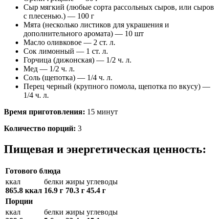
Сыр мягкий (любые сорта рассольных сыров, или сыров
с плесенью.) — 100 г
Мята (несколько листиков для украшения и
дополнительного аромата) — 10 шт
Масло оливковое — 2 ст. л.
Сок лимонный — 1 ст. л.
Горчица (дижонская) — 1/2 ч. л.
Мед — 1/2 ч. л.
Соль (щепотка) — 1/4 ч. л.
Перец черный (крупного помола, щепотка по вкусу) —
1/4 ч. л.
Время приготовления:
15 минут
Количество порций:
3
Пищевая и энергетическая ценность:
Готового блюда
ккал
белки
жиры
углеводы
865.8 ккал
16.9 г
70.3 г
45.4 г
Порции
ккал
белки
жиры
углеводы