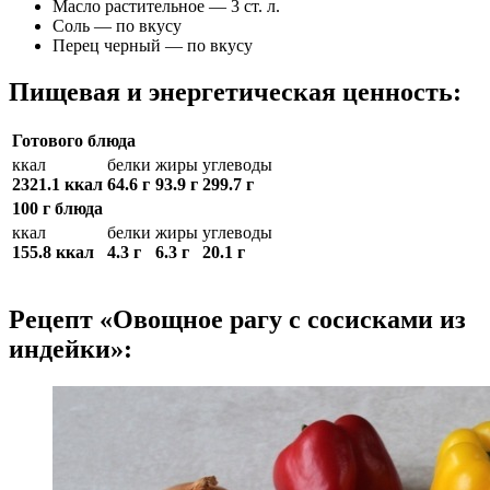
Масло растительное — 3 ст. л.
Соль — по вкусу
Перец черный — по вкусу
Пищевая и энергетическая ценность:
Готового блюда
ккал
белки
жиры
углеводы
2321.1 ккал
64.6 г
93.9 г
299.7 г
100 г блюда
ккал
белки
жиры
углеводы
155.8 ккал
4.3 г
6.3 г
20.1 г
Рецепт «Овощное рагу с сосисками из
индейки»: