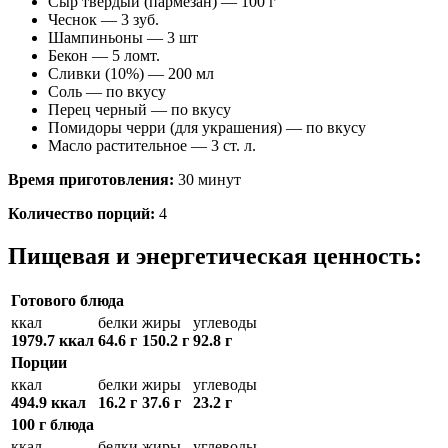
Сыр твердый (пармезан) — 100 г
Чеснок — 3 зуб.
Шампиньоны — 3 шт
Бекон — 5 ломт.
Сливки (10%) — 200 мл
Соль — по вкусу
Перец черный — по вкусу
Помидоры черри (для украшения) — по вкусу
Масло растительное — 3 ст. л.
Время приготовления:
30 минут
Количество порций:
4
Пищевая и энергетическая ценность:
Готового блюда
ккал
белки
жиры
углеводы
1979.7 ккал
64.6 г
150.2 г
92.8 г
Порции
ккал
белки
жиры
углеводы
494.9 ккал
16.2 г
37.6 г
23.2 г
100 г блюда
ккал
белки
жиры
углеводы