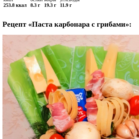
253.8 ккал
8.3 г
19.3 г
11.9 г
Рецепт «Паста карбонара с грибами»: