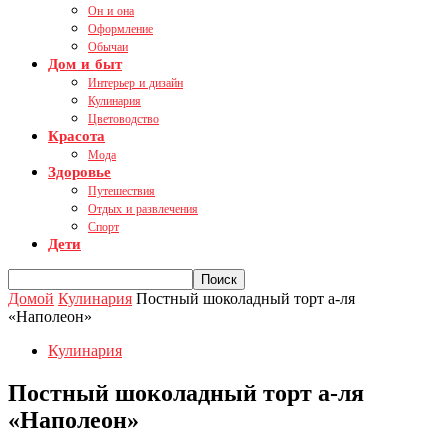
Он и она
Оформление
Обычаи
Дом и быт
Интерьер и дизайн
Кулинария
Цветоводство
Красота
Мода
Здоровье
Путешествия
Отдых и развлечения
Спорт
Дети
Домой
Кулинария
Постный шоколадный торт а-ля
«Наполеон»
Кулинария
Постный шоколадный торт а-ля
«Наполеон»