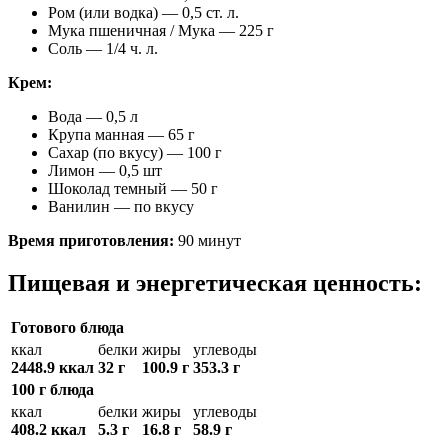
Ром (или водка) — 0,5 ст. л.
Мука пшеничная / Мука — 225 г
Соль — 1/4 ч. л.
Крем:
Вода — 0,5 л
Крупа манная — 65 г
Сахар (по вкусу) — 100 г
Лимон — 0,5 шт
Шоколад темный — 50 г
Ванилин — по вкусу
Время приготовления:
90 минут
Пищевая и энергетическая ценность:
Готового блюда
ккал
белки
жиры
углеводы
2448.9 ккал
32 г
100.9 г
353.3 г
100 г блюда
ккал
белки
жиры
углеводы
408.2 ккал
5.3 г
16.8 г
58.9 г