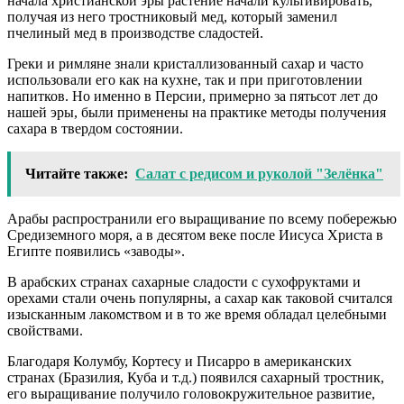
начала христианской эры растение начали культивировать,
получая из него тростниковый мед, который заменил
пчелиный мед в производстве сладостей.
Греки и римляне знали кристаллизованный сахар и часто
использовали его как на кухне, так и при приготовлении
напитков. Но именно в Персии, примерно за пятьсот лет до
нашей эры, были применены на практике методы получения
сахара в твердом состоянии.
Читайте также:
Салат с редисом и руколой "Зелёнка"
Арабы распространили его выращивание по всему побережью
Средиземного моря, а в десятом веке после Иисуса Христа в
Египте появились «заводы».
В арабских странах сахарные сладости с сухофруктами и
орехами стали очень популярны, а сахар как таковой считался
изысканным лакомством и в то же время обладал целебными
свойствами.
Благодаря Колумбу, Кортесу и Писарро в американских
странах (Бразилия, Куба и т.д.) появился сахарный тростник,
его выращивание получило головокружительное развитие,