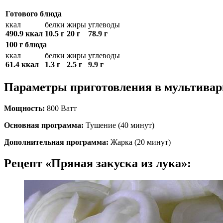
Готового блюда
ккал
белки
жиры
углеводы
490.9 ккал
10.5 г
20 г
78.9 г
100 г блюда
ккал
белки
жиры
углеводы
61.4 ккал
1.3 г
2.5 г
9.9 г
Параметры приготовления в мультивар
Мощность:
800 Ватт
Основная программа:
Тушение (40 минут)
Дополнительная программа:
Жарка (20 минут)
Рецепт «Пряная закуска из лука»: