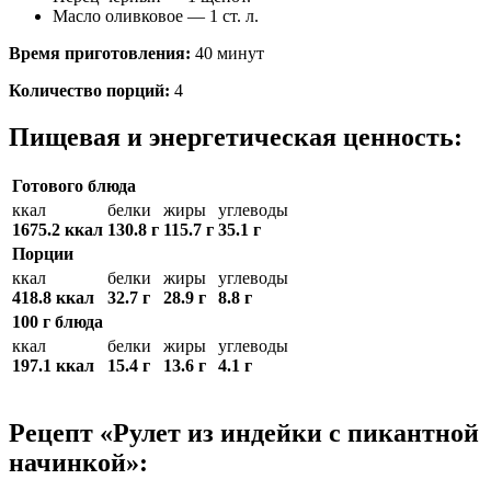
Масло оливковое — 1 ст. л.
Время приготовления:
40 минут
Количество порций:
4
Пищевая и энергетическая ценность:
Готового блюда
ккал
белки
жиры
углеводы
1675.2 ккал
130.8 г
115.7 г
35.1 г
Порции
ккал
белки
жиры
углеводы
418.8 ккал
32.7 г
28.9 г
8.8 г
100 г блюда
ккал
белки
жиры
углеводы
197.1 ккал
15.4 г
13.6 г
4.1 г
Рецепт «Рулет из индейки с пикантной
начинкой»: