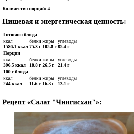
Количество порций:
4
Пищевая и энергетическая ценность:
Готового блюда
ккал
белки
жиры
углеводы
1586.1 ккал
75.3 г
105.8 г
85.4 г
Порции
ккал
белки
жиры
углеводы
396.5 ккал
18.8 г
26.5 г
21.4 г
100 г блюда
ккал
белки
жиры
углеводы
244 ккал
11.6 г
16.3 г
13.1 г
Рецепт «Салат "Чингисхан"»: