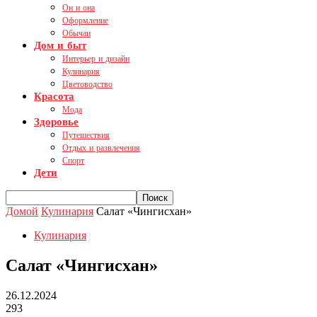
Он и она
Оформление
Обычаи
Дом и быт
Интерьер и дизайн
Кулинария
Цветоводство
Красота
Мода
Здоровье
Путешествия
Отдых и развлечения
Спорт
Дети
Домой
Кулинария
Салат «Чингисхан»
Кулинария
Салат «Чингисхан»
26.12.2024
293