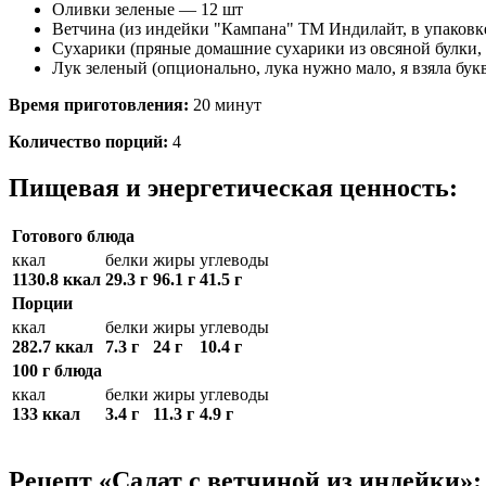
Оливки зеленые — 12 шт
Ветчина (из индейки "Кампана" ТМ Индилайт, в упаковке
Сухарики (пряные домашние сухарики из овсяной булки,
Лук зеленый (опционально, лука нужно мало, я взяла бук
Время приготовления:
20 минут
Количество порций:
4
Пищевая и энергетическая ценность:
Готового блюда
ккал
белки
жиры
углеводы
1130.8 ккал
29.3 г
96.1 г
41.5 г
Порции
ккал
белки
жиры
углеводы
282.7 ккал
7.3 г
24 г
10.4 г
100 г блюда
ккал
белки
жиры
углеводы
133 ккал
3.4 г
11.3 г
4.9 г
Рецепт «Салат с ветчиной из индейки»: