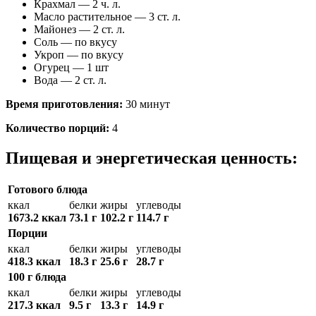
Крахмал — 2 ч. л.
Масло растительное — 3 ст. л.
Майонез — 2 ст. л.
Соль — по вкусу
Укроп — по вкусу
Огурец — 1 шт
Вода — 2 ст. л.
Время приготовления:
30 минут
Количество порций:
4
Пищевая и энергетическая ценность:
Готового блюда
ккал
белки
жиры
углеводы
1673.2 ккал
73.1 г
102.2 г
114.7 г
Порции
ккал
белки
жиры
углеводы
418.3 ккал
18.3 г
25.6 г
28.7 г
100 г блюда
ккал
белки
жиры
углеводы
217.3 ккал
9.5 г
13.3 г
14.9 г