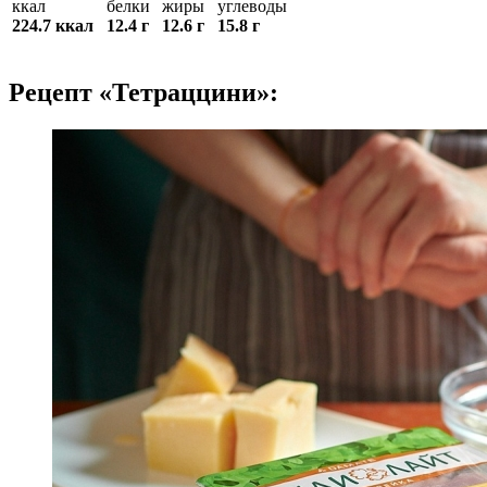
ккал
белки
жиры
углеводы
224.7 ккал
12.4 г
12.6 г
15.8 г
Рецепт «Тетраццини»: