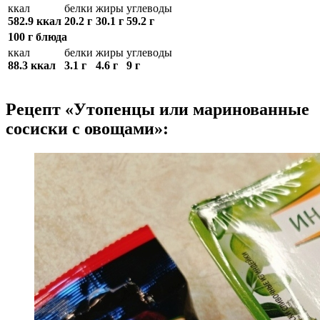
ккал
белки
жиры
углеводы
582.9 ккал
20.2 г
30.1 г
59.2 г
100 г блюда
ккал
белки
жиры
углеводы
88.3 ккал
3.1 г
4.6 г
9 г
Рецепт «Утопенцы или маринованные
сосиски с овощами»: