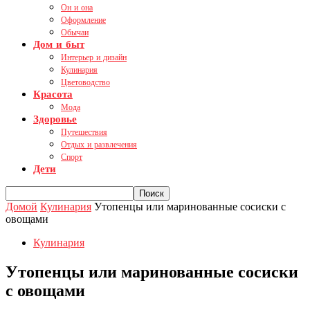
Он и она
Оформление
Обычаи
Дом и быт
Интерьер и дизайн
Кулинария
Цветоводство
Красота
Мода
Здоровье
Путешествия
Отдых и развлечения
Спорт
Дети
Домой
Кулинария
Утопенцы или маринованные сосиски с
овощами
Кулинария
Утопенцы или маринованные сосиски
с овощами