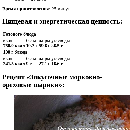
Время приготовления:
25 минут
Пищевая и энергетическая ценность:
Готового блюда
ккал
белки
жиры
углеводы
750.9 ккал
19.7 г
59.6 г
36.5 г
100 г блюда
ккал
белки
жиры
углеводы
341.3 ккал
9 г
27.1 г
16.6 г
Рецепт «Закусочные морковно-
ореховые шарики»: