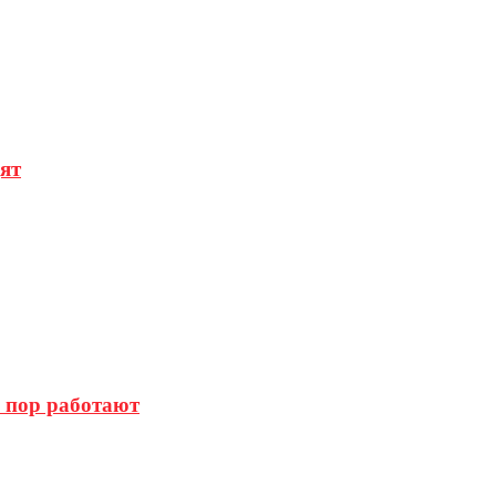
ят
х пор работают