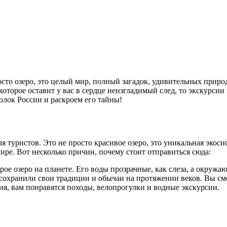
осто озеро, это целый мир, полный загадок, удивительных прир
которое оставит у вас в сердце неизгладимый след, то экскурсии
олок России и раскроем его тайны!
ля туристов. Это не просто красивое озеро, это уникальная экос
ире. Вот несколько причин, почему стоит отправиться сюда:
арое озеро на планете. Его воды прозрачные, как слеза, а окру
 сохранили свои традиции и обычаи на протяжении веков. Вы смо
я, вам понравятся походы, велопрогулки и водные экскурсии.