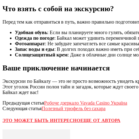
Что взять с собой на экскурсию?
Перед тем как отправиться в путь, важно правильно подготови
Удобная обувь
: Если вы планируете много гулять, обяза
Одежда по погоде
: Байкал может удивить переменчивой п
Фотоаппарат
: Не забудьте запечатлеть все самые краси
Запас воды и еды
: В долгих походах важно иметь при се
Солнцезащитный крем
: Даже в облачные дни солнце мо
Ваше приключение начинается
Экскурсии по Байкалу — это не просто возможность увидеть кра
Этот уголок России полон тайн и загадок, которые ждут своег
Байкал ждет вас!
Предыдущая статья
Робоче дзеркало Vavada Casino Україна
Следующая статья
Полезный трюфель без сахара
ЭТО МОЖЕТ БЫТЬ ИНТЕРЕСНО
ЕЩЕ ОТ АВТОРА