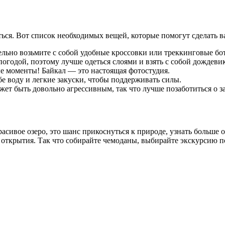
ться. Вот список необходимых вещей, которые помогут сделать 
тельно возьмите с собой удобные кроссовки или треккинговые бо
огодой, поэтому лучше одеться слоями и взять с собой дождевик
вые моменты! Байкал — это настоящая фотостудия.
бе воду и легкие закуски, чтобы поддерживать силы.
жет быть довольно агрессивным, так что лучше позаботиться о з
сивое озеро, это шанс прикоснуться к природе, узнать больше о
о открытия. Так что собирайте чемоданы, выбирайте экскурсию п