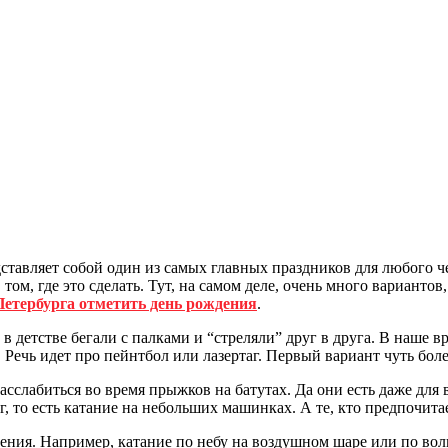
ставляет собой один из самых главных праздников для любого че
м, где это сделать. Тут, на самом деле, очень много вариантов, 
етербурга отметить день рождения
.
к в детстве бегали с палками и “стреляли” друг в друга. В наше 
я. Речь идет про пейнтбол или лазертаг. Первый вариант чуть бол
сслабиться во время прыжков на батутах. Да они есть даже для 
, то есть катание на небольших машинках. А те, кто предпочита
дения. Например, катание по небу на воздушном шаре или по во