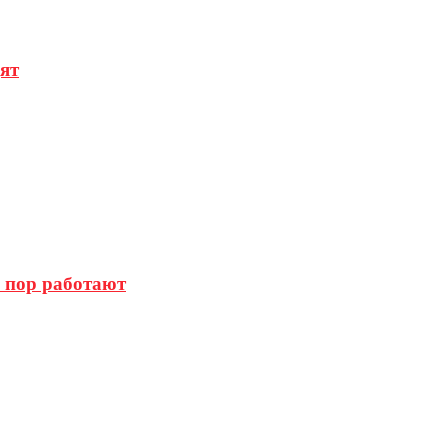
ят
х пор работают