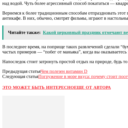
над водой. Чуть более агрессивный способ покататься — квадр
Вернемся к более традиционным способам отпраздновать этот пр
антикафе. В них, обычно, смотрят фильмы, играют в настольны
Читайте также:
Какой церковный праздник отмечают ве
В последнее время, на поприще таких развлечений сделали “б
частых примеров — “побег от маньяка”, когда вы оказываетесь 
Напоследок стоит затронуть простой отдых на природе, будь то
Предыдущая статья
Чем полезен витамин D
Следующая статья
Погружение в море вкуса: почему стоит пос
ЭТО МОЖЕТ БЫТЬ ИНТЕРЕСНО
ЕЩЕ ОТ АВТОРА