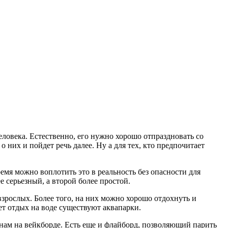
ловека. Естественно, его нужно хорошо отпраздновать со
о них и пойдет речь далее. Ну а для тех, кто предпочитает
время можно воплотить это в реальность без опасности для
ее серьезный, а второй более простой.
взрослых. Более того, на них можно хорошо отдохнуть и
ет отдых на воде существуют аквапарки.
лнам на вейкборде. Есть еще и флайборд, позволяющий парить