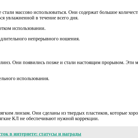
е стали массово использоваться. Они содержат большое количе
ся увлажненной в течение всего дня.
отком использовании.
я длительного непрерывного ношения.
инз. Они появились позже и стали настоящим прорывом. Эти ма
ельного использования.
ягким линзам. Они сделаны из твердых пластиков, которые хор
мягкие КЛ не обеспечивают нужной коррекции.
ток в интернете: статусы и награды