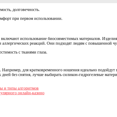
мость, долговечность.
омфорт при первом использовании.
 включают использование биосовместимых материалов. Изделия 
 и аллергических реакций. Они подходят людям с повышенной чу
тимость с тканями глаза.
в. Например, для кратковременного ношения идеально подойдут
х дней без снятия, лучше выбирать силикон-гидрогелевые матер
ы и типы алгоритмов
пулярного онлайн-казино