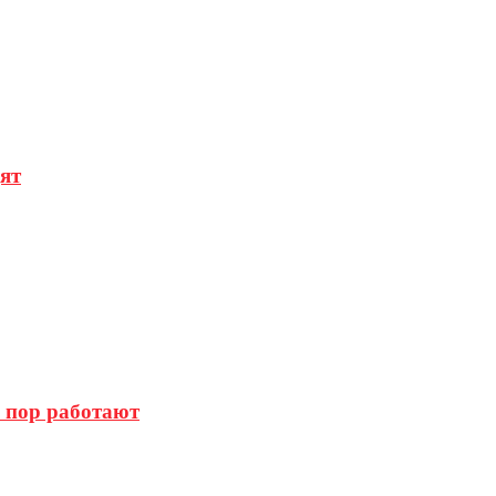
ят
х пор работают