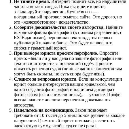
Не тяните время.
Интернет помнит все, но нарушители
часто заметают следы. Пока вы ищете юриста,
зафиксируйте нарушение. Лучше всего —
нотариальный протокол осмотра сайта. Это дорого, но
это «железобетонное» доказательство.
Соберите доказательства своего авторства.
Найдите
исходные файлы фотографий (в полном разрешении, с
EXIF-данными), черновики текстов, даты первых
публикаций в вашем блоге. Это будет первое, что
спросит грамотный юрист.
При выборе юриста просите портфолио.
Спросите
прямо: «Были ли у вас дела по защите фотографий или
текстов в интернете за последний год?». Просите
показать решения судов (личные данные клиентов там
могут быть скрыты, но суть спора будет ясна).
Следите за вопросами юриста.
Если на консультации
юрист больше интересуется вашим кошельком, чем
датой создания фотографий и наличием договора с
фотографом (если снимали не вы), — уходите. Профи
всегда начнет с анализа перспектив доказывания
авторства.
Нацельтесь на компенсацию.
Закон позволяет
требовать от 10 тысяч до 5 миллионов рублей за каждое
нарушение. Грамотный юрист поможет рассчитать
адекватную сумму, чтобы суд ее не срезал.