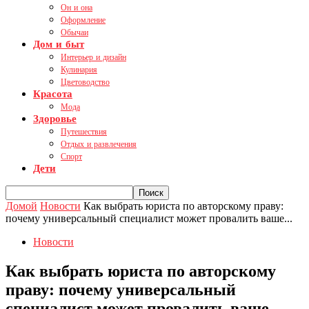
Он и она
Оформление
Обычаи
Дом и быт
Интерьер и дизайн
Кулинария
Цветоводство
Красота
Мода
Здоровье
Путешествия
Отдых и развлечения
Спорт
Дети
Домой
Новости
Как выбрать юриста по авторскому праву:
почему универсальный специалист может провалить ваше...
Новости
Как выбрать юриста по авторскому
праву: почему универсальный
специалист может провалить ваше