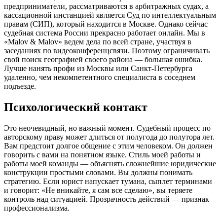
предприниматели, рассматриваются в арбитражных судах, а
кассационной инстанцией является Суд по интеллектуальным
правам (СИП), который находится в Москве. Однако сейчас
судебная система России прекрасно работает онлайн. Мы в
«Malov & Malov» ведем дела по всей стране, участвуя в
заседаниях по видеоконференцсвязи. Поэтому ограничивать
свой поиск географией своего района — большая ошибка.
Лучше нанять профи из Москвы или Санкт-Петербурга
удаленно, чем некомпетентного специалиста в соседнем
подъезде.
Психологический контакт
Это неочевидный, но важный момент. Судебный процесс по
авторскому праву может длиться от полугода до полутора лет.
Вам предстоит долгое общение с этим человеком. Он должен
говорить с вами на понятном языке. Стиль моей работы и
работы моей команды — объяснять сложнейшие юридические
конструкции простыми словами. Вы должны понимать
стратегию. Если юрист напускает тумана, сыплет терминами
и говорит: «Не вникайте, я сам все сделаю», вы теряете
контроль над ситуацией. Прозрачность действий — признак
профессионализма.