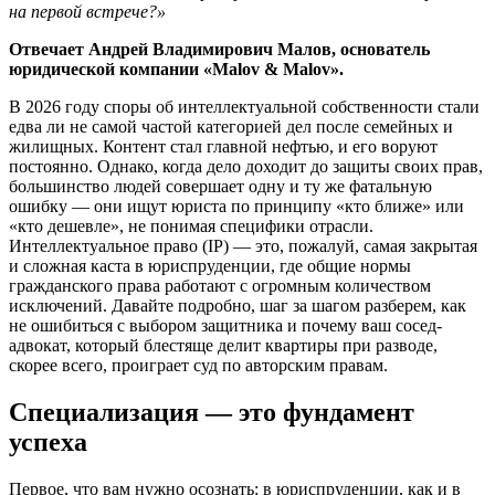
на первой встрече?»
Отвечает Андрей Владимирович Малов, основатель
юридической компании «Malov & Malov».
В 2026 году споры об интеллектуальной собственности стали
едва ли не самой частой категорией дел после семейных и
жилищных. Контент стал главной нефтью, и его воруют
постоянно. Однако, когда дело доходит до защиты своих прав,
большинство людей совершает одну и ту же фатальную
ошибку — они ищут юриста по принципу «кто ближе» или
«кто дешевле», не понимая специфики отрасли.
Интеллектуальное право (IP) — это, пожалуй, самая закрытая
и сложная каста в юриспруденции, где общие нормы
гражданского права работают с огромным количеством
исключений. Давайте подробно, шаг за шагом разберем, как
не ошибиться с выбором защитника и почему ваш сосед-
адвокат, который блестяще делит квартиры при разводе,
скорее всего, проиграет суд по авторским правам.
Специализация — это фундамент
успеха
Первое, что вам нужно осознать: в юриспруденции, как и в