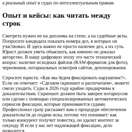
а реальный опыт в судах по интеллектуальным правам.
Опыт и кейсы: как читать между
строк
Смотреть нужно не на дипломы на стене, а на судебные акты.
Попросите кандидата показать номера дел, в которых он
участвовал. И здесь важно не просто наличие дел, а их суть.
Юрист должен уметь объяснить, как именно он доказал
авторство. В нашу цифровую эпоху это часто технический
вопрос: наличие исходных файлов (RAW-форматов для фото),
черновиков, нотариальных осмотров сайтов, депонирования.
Спросите юриста: «Как мы будем фиксировать нарушение?».
Если он отвечает: «Сделаем скриншот и распечатаем», можете
смело уходить. Суды в 2026 году крайне придирчивы к
доказательствам. Скриншот должен быть заверен нотариусом
или сделан с помощью специализированных автоматических
сервисов фиксации, которые принимаются судами.
Профессионал сразу расскажет вам о процедуре обеспечения
доказательств до подачи иска, потому что понимает: как
только конкурент получит повестку, он удалит контент за
секунду. И если у вас нет надлежащей фиксации, дело
развалится.