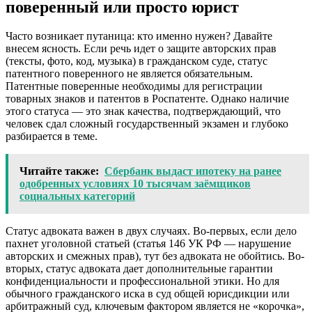
поверенный или просто юрист
Часто возникает путаница: кто именно нужен? Давайте
внесем ясность. Если речь идет о защите авторских прав
(тексты, фото, код, музыка) в гражданском суде, статус
патентного поверенного не является обязательным.
Патентные поверенные необходимы для регистрации
товарных знаков и патентов в Роспатенте. Однако наличие
этого статуса — это знак качества, подтверждающий, что
человек сдал сложный государственный экзамен и глубоко
разбирается в теме.
Читайте также:
Сбербанк выдаст ипотеку на ранее
одобренных условиях 10 тысячам заёмщиков
социальных категорий
Статус адвоката важен в двух случаях. Во-первых, если дело
пахнет уголовной статьей (статья 146 УК РФ — нарушение
авторских и смежных прав), тут без адвоката не обойтись. Во-
вторых, статус адвоката дает дополнительные гарантии
конфиденциальности и профессиональной этики. Но для
обычного гражданского иска в суд общей юрисдикции или
арбитражный суд, ключевым фактором является не «корочка»,