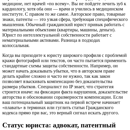
медицине, нет врачей «по всему». Вы не пойдете лечить зуб к
кардиологу, хотя оба они — врачи и учились в медицинском
институте. С правом то же самое. Авторское право, товарные
знаки, патенты — это узкая сфера, требующая специфического
мышления. Обычный гражданский юрист привык работать с
материальными объектами (квартиры, машины, деньги).
Юрист по интеллектуальной собственности работает с
нематериальными активами. Разница в подходах
колоссальная.
Когда вы приходите к юристу широкого профиля с проблемой
кражи фотографий или текстов, он часто пытается применить
стандартные схемы защиты собственности. Например, он
может начать доказывать убытки, что в авторском праве
делать крайне сложно и часто не нужно, так как закон
позволяет взыскивать компенсацию без доказательства
размера убытков. Специалист по IP знает, что стратегия
строится иначе: на фиксации факта нарушения, доказательстве
авторства и обосновании соразмерности компенсации. Если
ваш потенциальный защитник на первой встрече начинает
«плавать» в терминах или гуглить статьи Гражданского
кодекса прямо при вас, это верный сигнал искать другого.
Статус юриста: адвокат, патентный