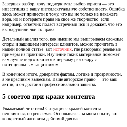
Завершая разбор, хочу подчеркнуть: выбор юриста — это
инвестиция в вашу интеллектуальную собственность. Ошибка
здесь может привести к тому, что вы не только не накажете
вора, но и потеряете права на свое же творчество, если,
например, ответчик подаст встречный иск и докажет, что это
вы нарушили чьи-то права.
Детальный анализ того, как именно мы выигрываем сложные
споры и защищаем интересы клиентов, можно прочитать в
нашей полной статье, вот
источник
, где разобраны реальные
примеры из практики. Изучение таких материалов поможет
вам лучше подготовиться к первому разговору с
потенциальным защитником.
В конечном итоге, доверяйте фактам, логике и прозрачности,
а не красивым вывескам. Ваше авторское право — это ваш
актив, и он достоин профессиональной защиты.
5 советов при краже контента
Уважаемый читатель! Ситуация с кражей контента
неприятная, но решаемая. Основываясь на моем опыте, вот
конкретный алгоритм действий для вас: