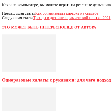
Как и на компьютере, вы можете играть на реальные деньги или
Предыдущая статья
Как организовать караоке на свадьбе
Следующая статья
Тренды в дизайне керамической плитки 2021
ЭТО МОЖЕТ БЫТЬ ИНТЕРЕСНО
ЕЩЕ ОТ АВТОРА
Одноразовые халаты с рукавами: для чего подход