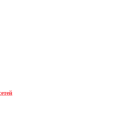
сетей