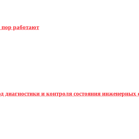
х пор работают
д диагностики и контроля состояния инженерных 