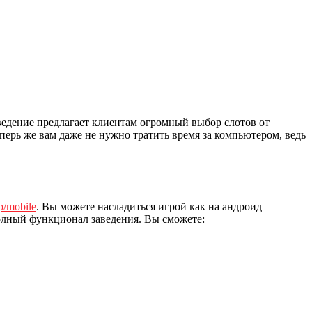
аведение предлагает клиентам огромный выбор слотов от
рь же вам даже не нужно тратить время за компьютером, ведь
p/mobile
. Вы можете насладиться игрой как на андроид
 полный функционал заведения. Вы сможете: