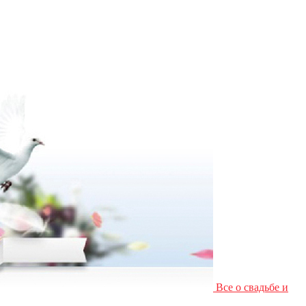
Все о свадьбе и