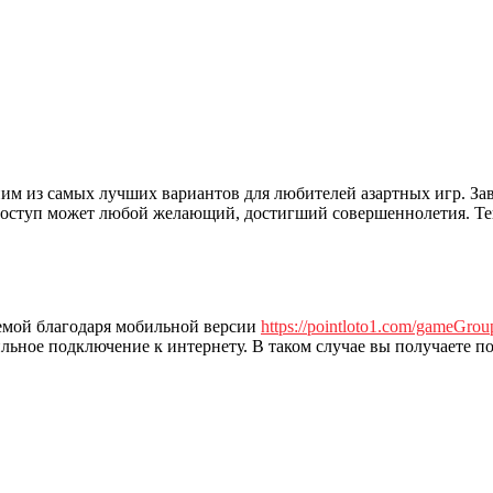
одним из самых лучших вариантов для любителей азартных игр. З
оступ может любой желающий, достигший совершеннолетия. Тепе
емой благодаря мобильной версии
https://pointloto1.com/gameGrou
абильное подключение к интернету. В таком случае вы получаете