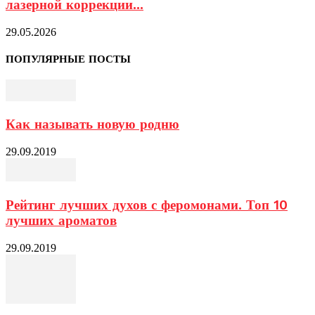
лазерной коррекции...
29.05.2026
ПОПУЛЯРНЫЕ ПОСТЫ
Как называть новую родню
29.09.2019
Рейтинг лучших духов с феромонами. Топ 10
лучших ароматов
29.09.2019