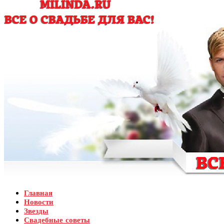
Главная
Новости
Звезды
Свадебные советы