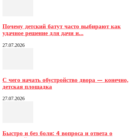
Почему детский батут часто выбирают как
удачное решение для дачи и...
27.07.2026
С чего начать обустройство двора — конечно,
детская площадка
27.07.2026
Быстро и без боли: 4 вопроса и ответа о