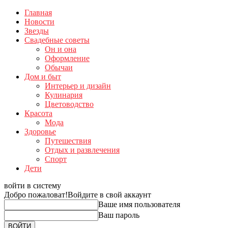
Главная
Новости
Звезды
Свадебные советы
Он и она
Оформление
Обычаи
Дом и быт
Интерьер и дизайн
Кулинария
Цветоводство
Красота
Мода
Здоровье
Путешествия
Отдых и развлечения
Спорт
Дети
войти в систему
Добро пожаловат!
Войдите в свой аккаунт
Ваше имя пользователя
Ваш пароль