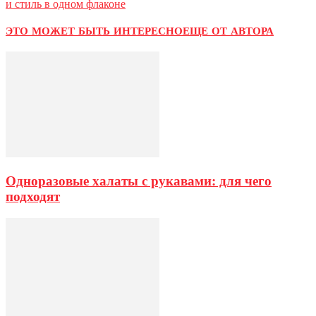
и стиль в одном флаконе
ЭТО МОЖЕТ БЫТЬ ИНТЕРЕСНО
ЕЩЕ ОТ АВТОРА
Одноразовые халаты с рукавами: для чего
подходят