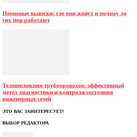
Неоновые вывески: где они живут и почему до
сих пор работают
Телеинспекция трубопроводов: эффективный
метод диагностики и контроля состояния
инженерных сетей
ЭТО ВАС ЗАИНТЕРЕСУЕТ!
ВЫБОР РЕДАКТОРА