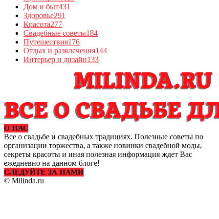
Дом и быт
431
Здоровье
291
Красота
277
Свадебные советы
184
Путешествия
176
Отдых и развлечения
144
Интерьер и дизайн
133
О НАС
Все о свадьбе и свадебных традициях. Полезные советы по
организации торжества, а также новинки свадебной моды,
секреты красоты и иная полезная информация ждет Вас
ежедневно на данном блоге!
СЛЕДУЙТЕ ЗА НАМИ
© Milinda.ru