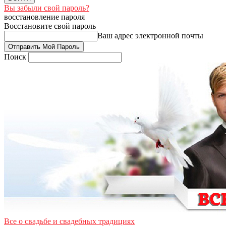
Вы забыли свой пароль?
восстановление пароля
Восстановите свой пароль
Ваш адрес электронной почты
Поиск
Все о свадьбе и свадебных традициях