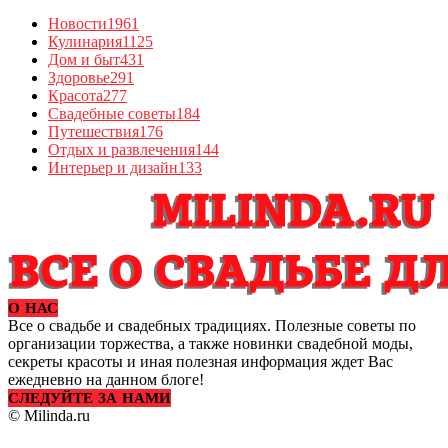
Новости
1961
Кулинария
1125
Дом и быт
431
Здоровье
291
Красота
277
Свадебные советы
184
Путешествия
176
Отдых и развлечения
144
Интерьер и дизайн
133
О НАС
Все о свадьбе и свадебных традициях. Полезные советы по
организации торжества, а также новинки свадебной моды,
секреты красоты и иная полезная информация ждет Вас
ежедневно на данном блоге!
СЛЕДУЙТЕ ЗА НАМИ
© Milinda.ru