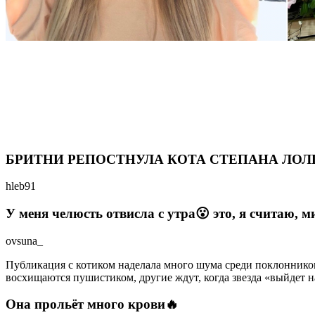
БРИТНИ РЕПОСТНУЛА КОТА СТЕПАНА ЛО
hleb91
У меня челюсть отвисла с утра😮 это, я считаю, 
ovsuna_
Публикация с котиком наделала много шума среди поклонников
восхищаются пушистиком, другие ждут, когда звезда «выйдет н
Она прольёт много крови🔥