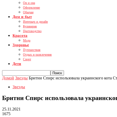
Он и она
Оформление
Обычаи
Дом и быт
Интерьер и дизайн
Кулинария
Цветоводство
Красота
Мода
Здоровье
Путешествия
Отдых и развлечения
Спорт
Дети
Домой
Звезды
Бритни Спирс использовала украинского кота Ст
Звезды
Бритни Спирс использовала украинског
25.11.2021
1675