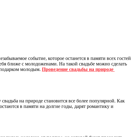
 незабываемое событие, которое останется в памяти всех гостей
ебя ближе с молодоженами. На такой свадьбе можно сделать
м подарком молодым.
Проведение свадьбы на природе
у свадьба на природе становится все более популярной. Как
остаются в памяти на долгие годы, дарят романтику и