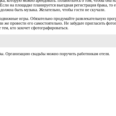
, которую можно арендовать. Позаботьтесь о том, чтобы она на
. Если на площадке планируется выездная регистрация брака, то
 должна быть музыка. Желательно, чтобы гости не скучали.
одвижные игры. Обязательно продумайте развлекательную прогр
и же провести его самостоятельно. Не забудьте пригласить фото
 тем, кто захочет сфотографироваться.
ьбы. Организацию свадьбы можно поручить работникам отеля.