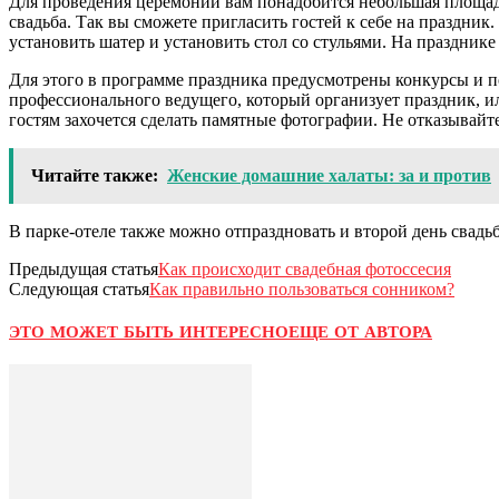
Для проведения церемонии вам понадобится небольшая площадка
свадьба. Так вы сможете пригласить гостей к себе на праздник
установить шатер и установить стол со стульями. На празднике
Для этого в программе праздника предусмотрены конкурсы и п
профессионального ведущего, который организует праздник, ил
гостям захочется сделать памятные фотографии. Не отказывайте
Читайте также:
Женские домашние халаты: за и против
В парке-отеле также можно отпраздновать и второй день свад
Предыдущая статья
Как происходит свадебная фотоссесия
Следующая статья
Как правильно пользоваться сонником?
ЭТО МОЖЕТ БЫТЬ ИНТЕРЕСНО
ЕЩЕ ОТ АВТОРА