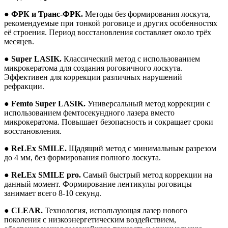
●
ФРК и Транс-ФРК.
Методы без формирования лоскута,
рекомендуемые при тонкой роговице и других особенностях
её строения. Период восстановления составляет около трёх
месяцев.
●
Super LASIK.
Классический метод с использованием
микрокератома для создания роговичного лоскута.
Эффективен для коррекции различных нарушений
рефракции.
●
Femto Super LASIK.
Универсальный метод коррекции с
использованием фемтосекундного лазера вместо
микрокератома. Повышает безопасность и сокращает сроки
восстановления.
●
ReLEx SMILE.
Щадящий метод с минимальным разрезом
до 4 мм, без формирования полного лоскута.
●
ReLEx SMILE pro.
Самый быстрый метод коррекции на
данный момент. Формирование лентикулы роговицы
занимает всего 8-10 секунд.
●
CLEAR.
Технология, использующая лазер нового
поколения с низкоэнергетическим воздействием,