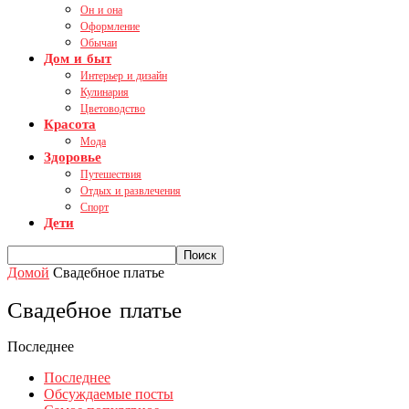
Он и она
Оформление
Обычаи
Дом и быт
Интерьер и дизайн
Кулинария
Цветоводство
Красота
Мода
Здоровье
Путешествия
Отдых и развлечения
Спорт
Дети
Домой
Свадебное платье
Свадебное платье
Последнее
Последнее
Обсуждаемые посты