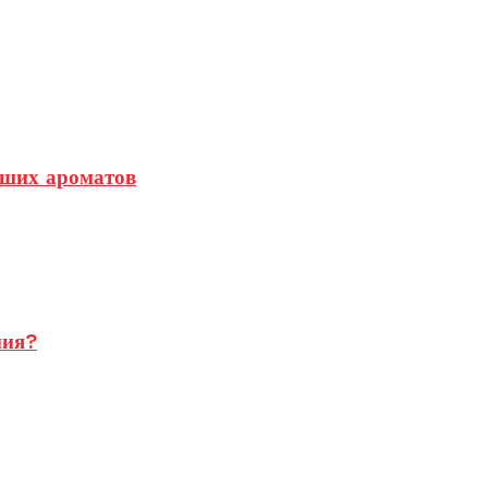
чших ароматов
ния?