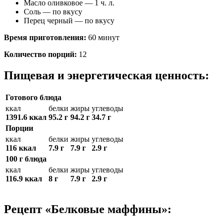
Масло оливковое — 1 ч. л.
Соль — по вкусу
Перец черный — по вкусу
Время приготовления:
60 минут
Количество порций:
12
Пищевая и энергетическая ценность:
Готового блюда
ккал
белки
жиры
углеводы
1391.6 ккал
95.2 г
94.2 г
34.7 г
Порции
ккал
белки
жиры
углеводы
116 ккал
7.9 г
7.9 г
2.9 г
100 г блюда
ккал
белки
жиры
углеводы
116.9 ккал
8 г
7.9 г
2.9 г
Рецепт «Белковые маффины»: