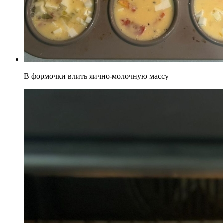
В формочки влить яично-молочную массу