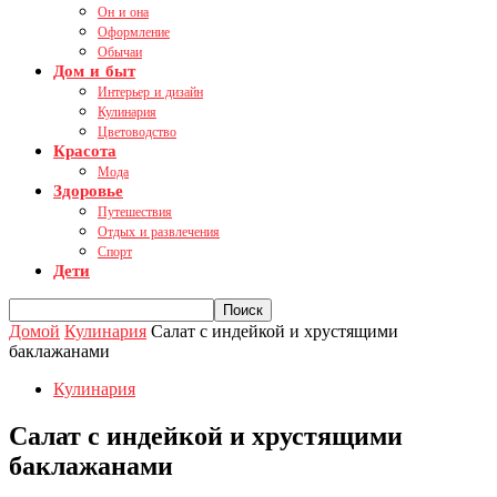
Он и она
Оформление
Обычаи
Дом и быт
Интерьер и дизайн
Кулинария
Цветоводство
Красота
Мода
Здоровье
Путешествия
Отдых и развлечения
Спорт
Дети
Домой
Кулинария
Салат с индейкой и хрустящими
баклажанами
Кулинария
Салат с индейкой и хрустящими
баклажанами