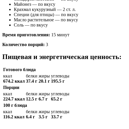
Майонез — по вкусу
Крахмал кукурузный — 2 ст. л.
Специи (для птицы) — по вкусу
Масло растительное — по вкусу
Соль — по вкусу
Время приготовления:
15 минут
Количество порций:
3
Пищевая и энергетическая ценность:
Готового блюда
ккал
белки
жиры
углеводы
674.2 ккал
37.4 г
20.1 г
195.5 г
Порции
ккал
белки
жиры
углеводы
224.7 ккал
12.5 г
6.7 г
65.2 г
100 г блюда
ккал
белки
жиры
углеводы
116.2 ккал
6.4 г
3.5 г
33.7 г