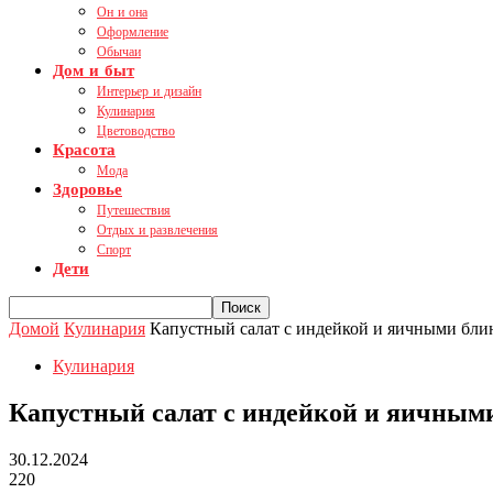
Он и она
Оформление
Обычаи
Дом и быт
Интерьер и дизайн
Кулинария
Цветоводство
Красота
Мода
Здоровье
Путешествия
Отдых и развлечения
Спорт
Дети
Домой
Кулинария
Капустный салат с индейкой и яичными бл
Кулинария
Капустный салат с индейкой и яичным
30.12.2024
220