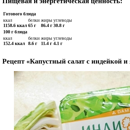
Пищевая и энергетическая ценность:
Готового блюда
ккал
белки
жиры
углеводы
1158.6 ккал
65 г
86.4 г
30.8 г
100 г блюда
ккал
белки
жиры
углеводы
152.4 ккал
8.6 г
11.4 г
4.1 г
Рецепт «Капустный салат с индейкой 