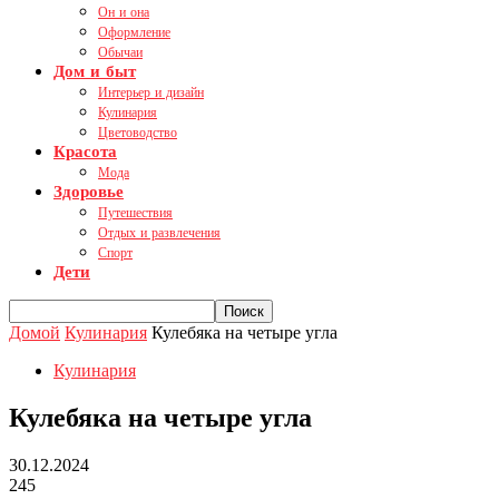
Он и она
Оформление
Обычаи
Дом и быт
Интерьер и дизайн
Кулинария
Цветоводство
Красота
Мода
Здоровье
Путешествия
Отдых и развлечения
Спорт
Дети
Домой
Кулинария
Кулебяка на четыре угла
Кулинария
Кулебяка на четыре угла
30.12.2024
245