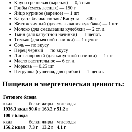
Крупа гречневая (вареная) — 0,5 стак.
Грибы (смесь лесных) — 150 г
Яйцо куриное (вареное) — 1 шт
Капуста белокочанная / Капустa — 300 г
Желток яичный (для смазывания кулебяки) — 1 шт
Молоко (для смазывания кулебяки) — 2 ст. л.
Тмин (для капустной начинки) — 1 щепот.
Тимьян (для мясной начинки) — 1 щепот.
Соль — по вкусу
Перец черный — по вкусу
Лист лавровый (для капустной начинки) — 1 шт
Масло растительное — 6 ст. л.
Морковь — 0,25 шт
Петрушка (сушеная, для грибов) — 1 щепот.
Пищевая и энергетическая ценность:
Готового блюда
ккал
белки
жиры
углеводы
1936.3 ккал
90.6 г
163.2 г
51.2 г
100 г блюда
ккал
белки
жиры
углеводы
156.2 ккал
7.3 г
13.2 г
4.1 г