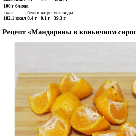
100 г блюда
ккал
белки
жиры
углеводы
182.1 ккал
0.4 г
0.1 г
39.3 г
Рецепт «Мандарины в коньячном сироп