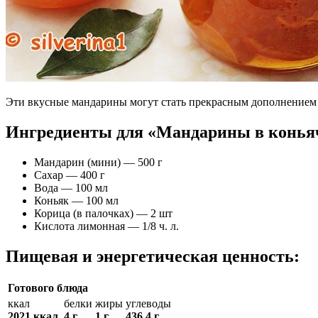
Эти вкусные мандарины могут стать прекрасным дополнением к
Ингредиенты для «Мандарины в конья
Мандарин (мини) — 500 г
Сахар — 400 г
Вода — 100 мл
Коньяк — 100 мл
Корица (в палочках) — 2 шт
Кислота лимонная — 1/8 ч. л.
Пищевая и энергетическая ценность:
Готового блюда
ккал
белки
жиры
углеводы
2021 ккал
4 г
1 г
436.4 г