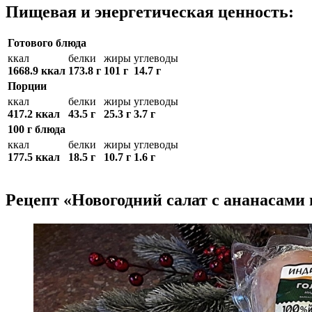
Пищевая и энергетическая ценность:
Готового блюда
ккал
белки
жиры
углеводы
1668.9 ккал
173.8 г
101 г
14.7 г
Порции
ккал
белки
жиры
углеводы
417.2 ккал
43.5 г
25.3 г
3.7 г
100 г блюда
ккал
белки
жиры
углеводы
177.5 ккал
18.5 г
10.7 г
1.6 г
Рецепт «Новогодний салат с ананасами 