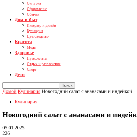
Он и она
Оформление
Обычаи
Дом и быт
Интерьер и дизайн
Кулинария
Цветоводство
Красота
Мода
Здоровье
Путешествия
Отдых и развлечения
Спорт
Дети
Домой
Кулинария
Новогодний салат с ананасами и индейкой
Кулинария
Новогодний салат с ананасами и индей
05.01.2025
226