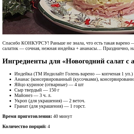
Спасибо КОНКУРСУ! Раньше не знала, что есть такая варено 
салатик — сочная, нежная индейка + ананасы… Празднично, на
Ингредиенты для «Новогодний салат с 
Индейка (ТМ Индилайт Голень варено — копченая 1 уп.)
Ананас (консервированный (кусочками), консервированн
Яйцо куриное (отварные) — 4 шт
Сыр твердый — 150 г
Майонез — 3 ч. л.
Укроп (для украшения) — 2 веточ.
Гранат (для украшения) — 1 горст.
Время приготовления:
40 минут
Количество порций:
4