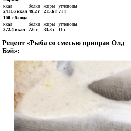
ккал
белки
жиры
углеводы
2411.6 ккал
49.2 г
215.6 г
71 г
100 г блюда
ккал
белки
жиры
углеводы
372.4 ккал
7.6 г
33.3 г
11 г
Рецепт «Рыба со смесью приправ Олд
Бэй»: