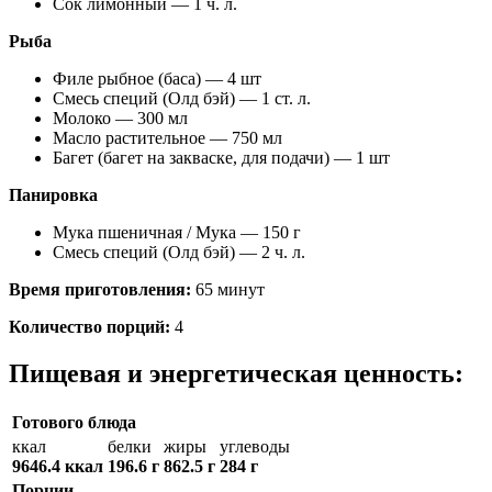
Сок лимонный — 1 ч. л.
Рыба
Филе рыбное (баса) — 4 шт
Смесь специй (Олд бэй) — 1 ст. л.
Молоко — 300 мл
Масло растительное — 750 мл
Багет (багет на закваске, для подачи) — 1 шт
Панировка
Мука пшеничная / Мука — 150 г
Смесь специй (Олд бэй) — 2 ч. л.
Время приготовления:
65 минут
Количество порций:
4
Пищевая и энергетическая ценность:
Готового блюда
ккал
белки
жиры
углеводы
9646.4 ккал
196.6 г
862.5 г
284 г
Порции