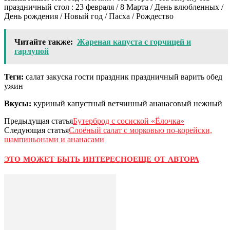
праздничный стол : 23 февраля / 8 Марта / День влюбленных /
День рождения / Новый год / Пасха / Рождество
Читайте также:
Жареная капуста с горчицей и
гарлупой
Теги:
салат закуска гости праздник праздничный варить обед
ужин
Вкусы:
куриный капустный ветчинный ананасовый нежный
Предыдущая статья
Бутерброд с сосиской «Ёлочка»
Следующая статья
Слоёный салат с морковью по-корейски,
шампиньонами и ананасами
ЭТО МОЖЕТ БЫТЬ ИНТЕРЕСНО
ЕЩЕ ОТ АВТОРА