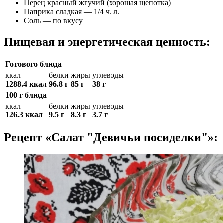
Перец красный жгучий (хорошая щепотка)
Паприка сладкая — 1/4 ч. л.
Соль — по вкусу
Пищевая и энергетическая ценность:
Готового блюда
ккал
белки
жиры
углеводы
1288.4 ккал
96.8 г
85 г
38 г
100 г блюда
ккал
белки
жиры
углеводы
126.3 ккал
9.5 г
8.3 г
3.7 г
Рецепт «Салат "Девичьи посиделки"»: