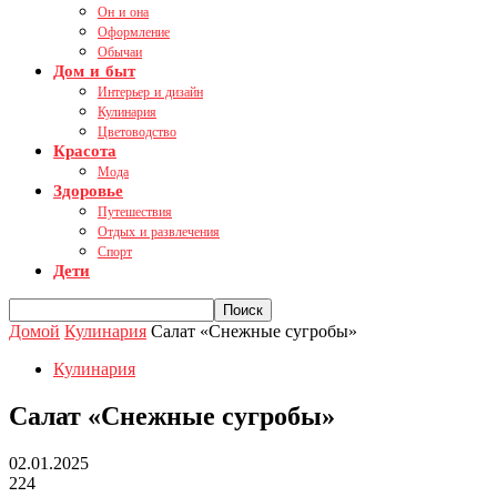
Он и она
Оформление
Обычаи
Дом и быт
Интерьер и дизайн
Кулинария
Цветоводство
Красота
Мода
Здоровье
Путешествия
Отдых и развлечения
Спорт
Дети
Домой
Кулинария
Салат «Снежные сугробы»
Кулинария
Салат «Снежные сугробы»
02.01.2025
224