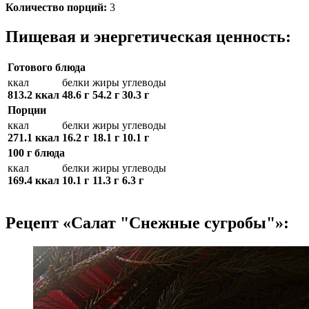
Количество порций:
3
Пищевая и энергетическая ценность:
Готового блюда
ккал
белки
жиры
углеводы
813.2 ккал
48.6 г
54.2 г
30.3 г
Порции
ккал
белки
жиры
углеводы
271.1 ккал
16.2 г
18.1 г
10.1 г
100 г блюда
ккал
белки
жиры
углеводы
169.4 ккал
10.1 г
11.3 г
6.3 г
Рецепт «Салат "Снежные сугробы"»: