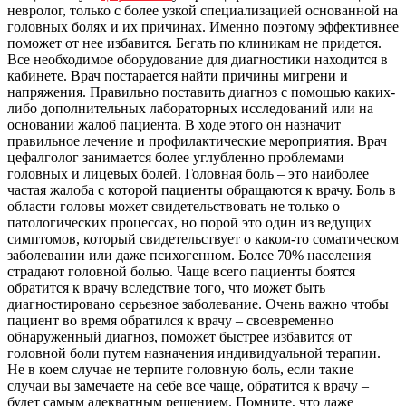
невролог, только с более узкой специализацией основанной на
головных болях и их причинах. Именно поэтому эффективнее
поможет от нее избавится. Бегать по клиникам не придется.
Все необходимое оборудование для диагностики находится в
кабинете. Врач постарается найти причины мигрени и
напряжения. Правильно поставить диагноз с помощью каких-
либо дополнительных лабораторных исследований или на
основании жалоб пациента. В ходе этого он назначит
правильное лечение и профилактические мероприятия. Врач
цефалголог занимается более углубленно проблемами
головных и лицевых болей. Головная боль – это наиболее
частая жалоба с которой пациенты обращаются к врачу. Боль в
области головы может свидетельствовать не только о
патологических процессах, но порой это один из ведущих
симптомов, который свидетельствует о каком-то соматическом
заболевании или даже психогенном. Более 70% населения
страдают головной болью. Чаще всего пациенты боятся
обратится к врачу вследствие того, что может быть
диагностировано серьезное заболевание. Очень важно чтобы
пациент во время обратился к врачу – своевременно
обнаруженный диагноз, поможет быстрее избавится от
головной боли путем назначения индивидуальной терапии.
Не в коем случае не терпите головную боль, если такие
случаи вы замечаете на себе все чаще, обратится к врачу –
будет самым адекватным решением. Помните, что даже