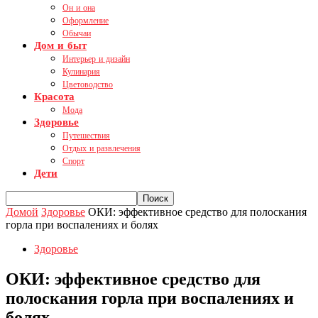
Он и она
Оформление
Обычаи
Дом и быт
Интерьер и дизайн
Кулинария
Цветоводство
Красота
Мода
Здоровье
Путешествия
Отдых и развлечения
Спорт
Дети
Домой
Здоровье
ОКИ: эффективное средство для полоскания
горла при воспалениях и болях
Здоровье
ОКИ: эффективное средство для
полоскания горла при воспалениях и
болях