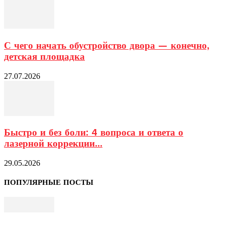
С чего начать обустройство двора — конечно,
детская площадка
27.07.2026
Быстро и без боли: 4 вопроса и ответа о
лазерной коррекции...
29.05.2026
ПОПУЛЯРНЫЕ ПОСТЫ