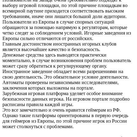
выбору игровой площадки, по этой причине площадкам во
всемирной паутине приходится соответствовать высоким
требованиям, иначе они лишатся большой доли аудитории.
Пользователи из Европы в случае спорных ситуаций
обращаются за помощью напрямую к регуляторам, которые
четко следят за соблюдением условий. Игорные заведения из
Европы сильно отличаются от российских.
Главным достоинством иностранных игорных клубов
является высочайшее качество и безопасность.
Денежные средства здесь выводятся практически
моментально, в случае возникновения проблем пользователь
может сразу обратиться к регулирующему органу.
Иностранное заведение обладает всеми разрешениями на
свою деятельность. Это обязательное условие деятельности.
Автоматы проверены независимыми исследователями,
заключения которых выложены на портале.
Зарубежная игровая платформа уделяет особое внимание
безопасности данных игрока. На игровом портале подробно
расписаны правила каждой игры.
Это все замечательно и очень нравится геймерам из РФ.
Однако такие платформы ориентированы в первую очередь
для геймеров из Европы, по этой причине игрок из России
может столкнуться с проблемами.