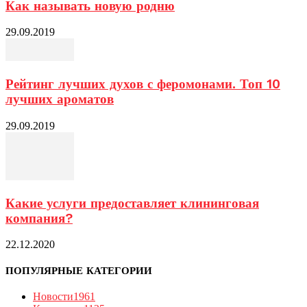
Как называть новую родню
29.09.2019
Рейтинг лучших духов с феромонами. Топ 10
лучших ароматов
29.09.2019
Какие услуги предоставляет клининговая
компания?
22.12.2020
ПОПУЛЯРНЫЕ КАТЕГОРИИ
Новости
1961