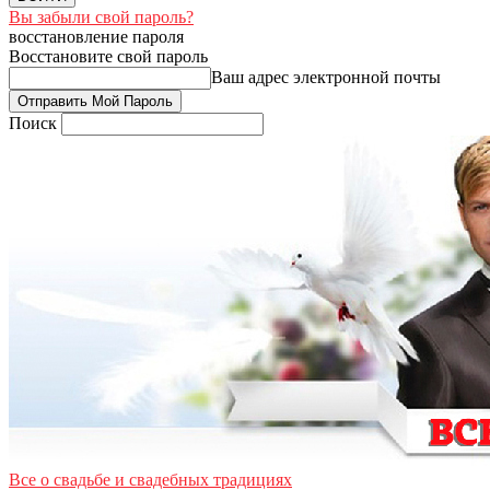
Вы забыли свой пароль?
восстановление пароля
Восстановите свой пароль
Ваш адрес электронной почты
Поиск
Все о свадьбе и свадебных традициях