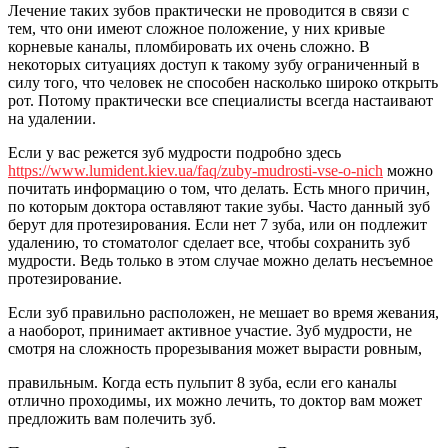
Лечение таких зубов практически не проводится в связи с
тем, что они имеют сложное положение, у них кривые
корневые каналы, пломбировать их очень сложно. В
некоторых ситуациях доступ к такому зубу ограниченный в
силу того, что человек не способен насколько широко открыть
рот. Потому практически все специалисты всегда настаивают
на удалении.
Если у вас режется зуб мудрости подробно здесь
https://www.lumident.kiev.ua/faq/zuby-mudrosti-vse-o-nich
можно
почитать информацию о том, что делать. Есть много причин,
по которым доктора оставляют такие зубы. Часто данный зуб
берут для протезирования. Если нет 7 зуба, или он подлежит
удалению, то стоматолог сделает все, чтобы сохранить зуб
мудрости. Ведь только в этом случае можно делать несъемное
протезирование.
Если зуб правильно расположен, не мешает во время жевания,
а наоборот, принимает активное участие. Зуб мудрости, не
смотря на сложность прорезывания может вырасти ровным,
правильным. Когда есть пульпит 8 зуба, если его каналы
отлично проходимы, их можно лечить, то доктор вам может
предложить вам полечить зуб.